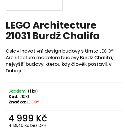
a
j
í
LEGO Architecture
t
21031 Burdž Chalifa
?
Oslav inovativní design budovy s tímto LEGO®
Architecture modelem budovy Burdž Chalífa,
nejvyšší budovy, kterou kdy člověk postavil, v
HLEDAT
Dubaji.
D
Skladem
(1 ks)
o
Kód:
21031
Značka:
LEGO®
p
o
4 999 Kč
r
u
4 131,40 Kč bez DPH