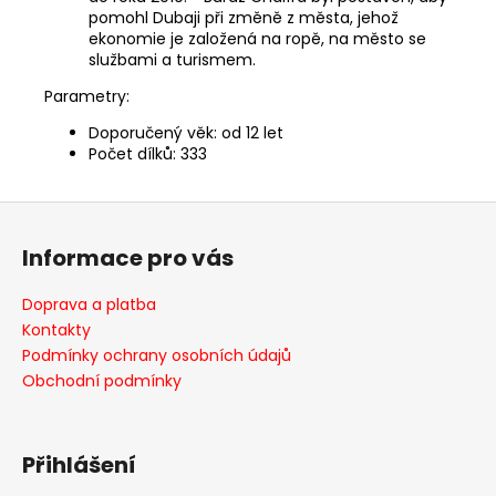
pomohl Dubaji při změně z města, jehož
ekonomie je založená na ropě, na město se
službami a turismem.
Parametry:
Doporučený věk: od 12 let
Počet dílků: 333
Z
á
Informace pro vás
p
a
Doprava a platba
t
Kontakty
í
Podmínky ochrany osobních údajů
Obchodní podmínky
Přihlášení