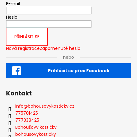
E-mail
Heslo
PŘIHLÁSIT SE
Nová registrace
Zapomenuté heslo
nebo
Přihlásit se přes Facebook
Kontakt
info
@
bohousovykosticky.cz
775701425
777338425
Bohoušovy kostičky
bohousovykosticky