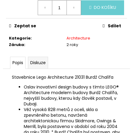
č
Měrná
u
DO KOŠÍKU
cena:
j
e
Zeptat se
Sdílet
m
e
Kategorie
:
Architecture
Záruka
:
2 roky
LEGO®
ICONS™10334
RETRO
Popis
Diskuze
RÁDIO
3
Stavebnice Lego Architecture 21031 Burdž Chalífa
499
Kč
Oslav inovativní design budovy s tímto LEGO®
Architecture modelem budovy Burdž Chalífa,
nejvyšší budovy, kterou kdy člověk postavil, v
Dubaji.
Věž vysoká 828 metrů z oceli, skla a
zpevněného betonu, navržená
architektonickou firmou Skidmore, Owings &
Merrill, byla postavena v období od roku 2004
do roku 2010. * Burdž Chalífa byl postaven, aby