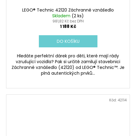
LEGO® Technic 42120 Záchranné vznášedlo
Skladem
(2 ks)
981,82 Kč bez DPH
1 188 Kč
DO KOŠÍKU
Hledáte perfektní dárek pro děti, které mají rády
vzrušující vozidla? Pak si určitě zamilují stavebnici
Záchranné vznášedlo (42120) od LEGO® Technic™. Je
plná autentických prvků...
Kód:
42114