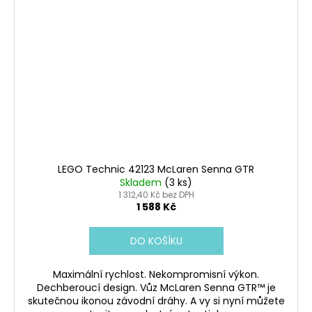
LEGO Technic 42123 McLaren Senna GTR
Skladem
(3 ks)
1 312,40 Kč bez DPH
1 588 Kč
DO KOŠÍKU
Maximální rychlost. Nekompromisní výkon.
Dechberoucí design. Vůz McLaren Senna GTR™ je
skutečnou ikonou závodní dráhy. A vy si nyní můžete