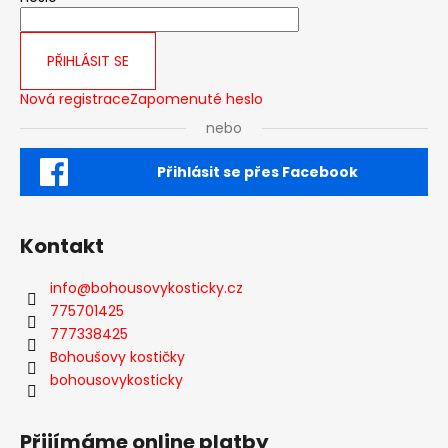
PŘIHLÁSIT SE
Nová registrace
Zapomenuté heslo
nebo
Přihlásit se přes Facebook
Kontakt
info
@
bohousovykosticky.cz
775701425
777338425
Bohoušovy kostičky
bohousovykosticky
Přijímáme online platby