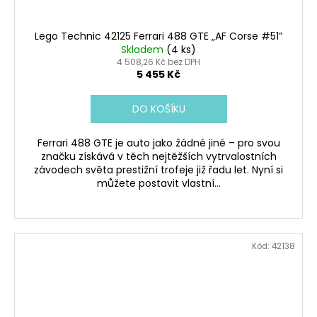
Lego Technic 42125 Ferrari 488 GTE „AF Corse #51”
Skladem
(4 ks)
4 508,26 Kč bez DPH
5 455 Kč
DO KOŠÍKU
Ferrari 488 GTE je auto jako žádné jiné – pro svou
značku získává v těch nejtěžších vytrvalostních
závodech světa prestižní trofeje již řadu let. Nyní si
můžete postavit vlastní...
Kód:
42138