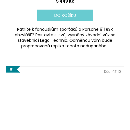
5 449 Kč
DO KOŠÍKU
Patříte k fanouškům sporťáků a Porsche 911 RSR
obzvlášť? Postavte si svůj vysněný závodní vůz se
stavebnicí Lego Technic. Odměnou vám bude
propracovaná replika tohoto nadupaného...
TIP
Kód:
42110