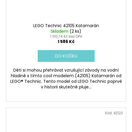
LEGO Technic 42105 Katamarán
Skladem
(2 ks)
1 310,74 Kč bez DPH
1 586 Kč
DO KOŠÍKU
Děti si mohou přehrávat vzrušující závody na vodní
hladině s tímto cool modelem (42105) Katamarán od
LEGO® Technic. Tento model od LEGO Technic poprvé
v historii skutečně pluje...
Kód:
42123