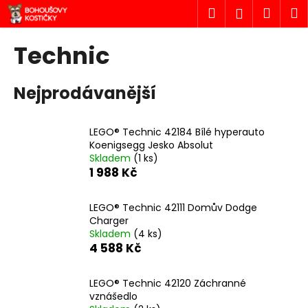
K
Přejít
Hledat
Náku
M
Přihlášen
na
o
obsah
Zpět
Zpět
košík
š
Technic
í
C
k
Nejprodávanější
o
p
o
LEGO® Technic 42184 Bílé hyperauto
t
Koenigsegg Jesko Absolut
Skladem
(1 ks)
ř
1 988 Kč
e
b
LEGO® Technic 42111 Domův Dodge
u
Charger
j
Skladem
(4 ks)
4 588 Kč
e
t
LEGO® Technic 42120 Záchranné
e
vznášedlo
n