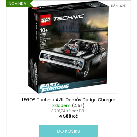
NOVINKA
Kód:
42111
LEGO® Technic 42111 Domův Dodge Charger
Skladem
(4 ks)
3 791,74 Kč bez DPH
4 588 Kč
DO KOŠÍKU