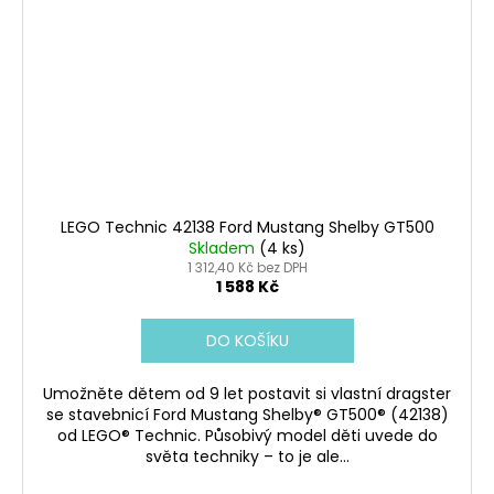
LEGO Technic 42138 Ford Mustang Shelby GT500
Skladem
(4 ks)
1 312,40 Kč bez DPH
1 588 Kč
DO KOŠÍKU
Umožněte dětem od 9 let postavit si vlastní dragster
se stavebnicí Ford Mustang Shelby® GT500® (42138)
od LEGO® Technic. Působivý model děti uvede do
světa techniky – to je ale...