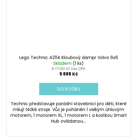
Lego Technic 42114 Kloubový dampr Volvo 6x6
Skladem
(1 ks)
8 171,90 Kč bez DPH
9 888 Kč
DO KOŠÍKU
Technic představuje parádní stavebnici pro děti, které
milují těžké stroje. Vůz je poháněn 1 velkým úhlovým
motorem, 1 motorem XL, 1 motorem L a kostkou Smart
Hub ovládanou...