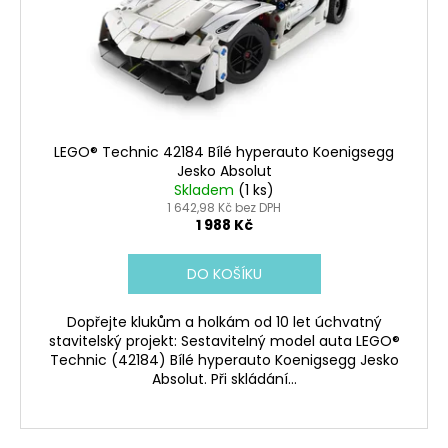
č
o
u
d
j
e
u
m
k
e
t
ů
LEGO® Technic 42184 Bílé hyperauto Koenigsegg
LEGO®
Jesko Absolut
ICONS
Skladem
(1 ks)
40913
1 642,98 Kč bez DPH
VETERÁN
1 988 Kč
NA
PŘEHLÍDCE
DO KOŠÍKU
699
Kč
Dopřejte klukům a holkám od 10 let úchvatný
stavitelský projekt: Sestavitelný model auta LEGO®
Technic (42184) Bílé hyperauto Koenigsegg Jesko
Absolut. Při skládání...