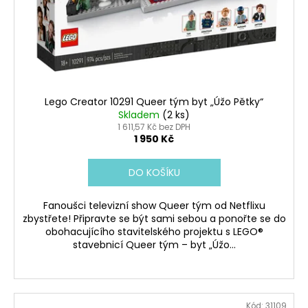
Lego Creator 10291 Queer tým byt „Úžo Pětky“
Skladem
(2 ks)
1 611,57 Kč bez DPH
1 950 Kč
DO KOŠÍKU
Fanoušci televizní show Queer tým od Netflixu
zbystřete! Připravte se být sami sebou a ponořte se do
obohacujícího stavitelského projektu s LEGO®
stavebnicí Queer tým – byt „Úžo...
Kód:
31109