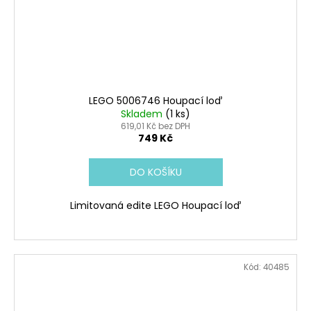
LEGO 5006746 Houpací loď
Skladem
(1 ks)
619,01 Kč bez DPH
749 Kč
DO KOŠÍKU
Limitovaná edite LEGO Houpací loď
Kód:
40485