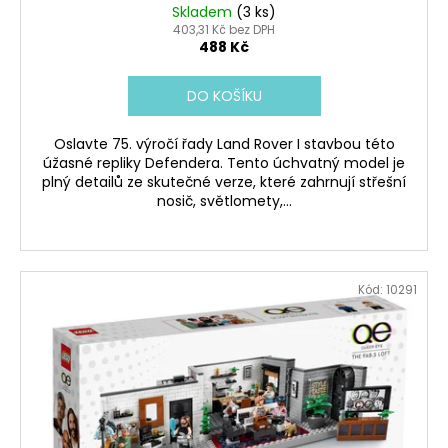
Skladem
(3 ks)
403,31 Kč bez DPH
488 Kč
DO KOŠÍKU
Oslavte 75. výročí řady Land Rover I stavbou této
úžasné repliky Defendera. Tento úchvatný model je
plný detailů ze skutečné verze, které zahrnují střešní
nosič, světlomety,...
Kód:
10291