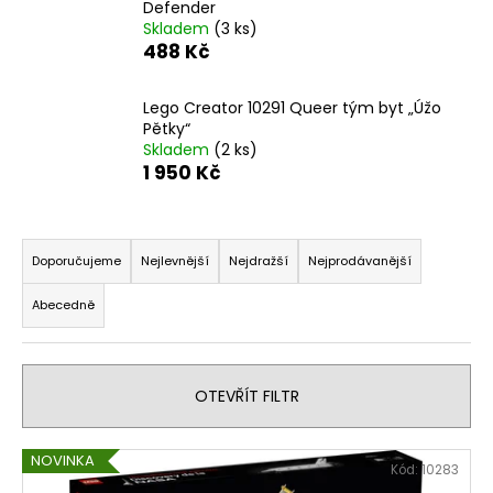
Defender
a
Skladem
(3 ks)
j
488 Kč
í
t
Lego Creator 10291 Queer tým byt „Úžo
Pětky“
?
Skladem
(2 ks)
1 950 Kč
Ř
HLEDAT
a
Doporučujeme
Nejlevnější
Nejdražší
Nejprodávanější
z
Abecedně
e
n
D
o
í
p
OTEVŘÍT FILTR
p
o
r
r
V
o
NOVINKA
u
Kód:
10283
ý