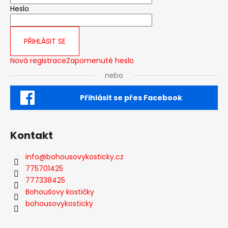
u
Heslo
PŘIHLÁSIT SE
Nová registrace
Zapomenuté heslo
nebo
Přihlásit se přes Facebook
Kontakt
info
@
bohousovykosticky.cz
775701425
777338425
Bohoušovy kostičky
bohousovykosticky