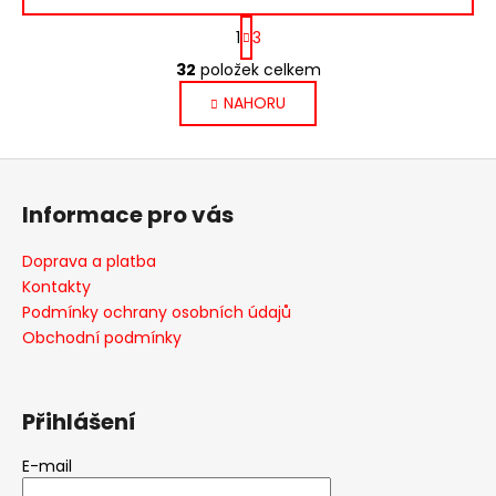
S
1
3
t
O
r
32
položek celkem
v
á
NAHORU
l
n
k
á
o
d
Z
v
a
á
á
c
Informace pro vás
n
p
í
í
p
a
Doprava a platba
r
t
Kontakty
v
í
Podmínky ochrany osobních údajů
k
Obchodní podmínky
y
v
ý
Přihlášení
p
i
E-mail
s