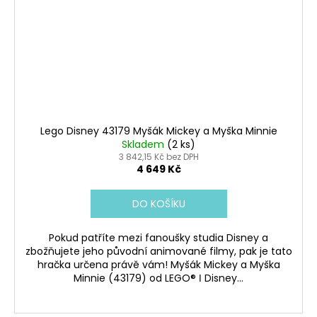
Lego Disney 43179 Myšák Mickey a Myška Minnie
Skladem
(2 ks)
3 842,15 Kč bez DPH
4 649 Kč
DO KOŠÍKU
Pokud patříte mezi fanoušky studia Disney a
zbožňujete jeho původní animované filmy, pak je tato
hračka určena právě vám! Myšák Mickey a Myška
Minnie (43179) od LEGO® ǀ Disney...