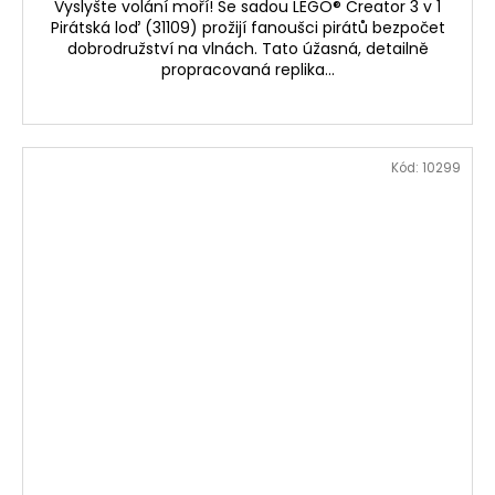
Vyslyšte volání moří! Se sadou LEGO® Creator 3 v 1
Pirátská loď (31109) prožijí fanoušci pirátů bezpočet
dobrodružství na vlnách. Tato úžasná, detailně
propracovaná replika...
Kód:
10299