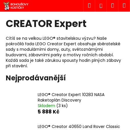
K
Přejít
Hledat
Náku
M
Přihlášen
na
o
obsah
Zpět
Zpět
košík
š
CREATOR Expert
í
C
k
o
Cítíš se na velkou LEGO® stavitelskou výzvu? Naše
pokročilá řada LEGO Creator Expert obsahuje sběratelské
p
sady s modulárními domy, auty, světoznámými
o
budovami, zábavními parky a motivy ročních období.
t
Každá sada je také zárukou spousty hodin plných zábavy
při stavění.
ř
e
Nejprodávanější
b
u
LEGO® Creator Expert 10283 NASA
j
Raketoplán Discovery
e
Skladem
(3 ks)
5 888 Kč
t
e
LEGO® Creator 40650 Land Rover Classic
n