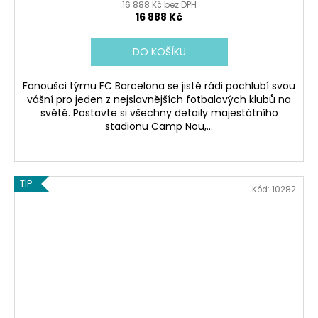
16 888 Kč bez DPH
16 888 Kč
DO KOŠÍKU
Fanoušci týmu FC Barcelona se jistě rádi pochlubí svou
vášní pro jeden z nejslavnějších fotbalových klubů na
světě. Postavte si všechny detaily majestátního
stadionu Camp Nou,...
TIP
Kód:
10282