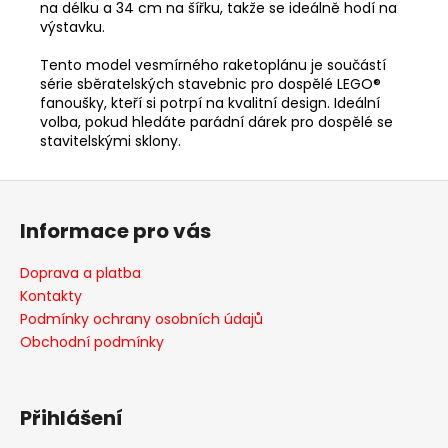
na délku a 34 cm na šířku, takže se ideálně hodí na
výstavku.
Tento model vesmírného raketoplánu je součástí
série sběratelských stavebnic pro dospělé LEGO®
fanoušky, kteří si potrpí na kvalitní design. Ideální
volba, pokud hledáte parádní dárek pro dospělé se
stavitelskými sklony.
Z
á
Informace pro vás
p
a
Doprava a platba
t
Kontakty
í
Podmínky ochrany osobních údajů
Obchodní podmínky
Přihlášení