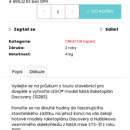
č
4 866,12 Kč bez DPH
u
Měrná
DO KOŠÍKU
cena:
j
e
m
Zeptat se
Sdílet
e
Kategorie
:
CREATOR Expert
Záruka
:
2 roky
LEGO®
Hmotnost
:
4 kg
ICONS
40913
VETERÁN
NA
Popis
Diskuze
PŘEHLÍDCE
699
Vydejte se na průzkum s touto stavebnicí pro
Kč
dospělé a vytvořte LEGO® model NASA Raketoplán
Discovery (10283).
Ponořte se na dlouhé hodiny do fascinujícího
stavitelského zážitku, na jehož konci na vás čekají
hotové modely raketoplánu Discovery a Hubbleova
vesmírného dalekohledu z NASA mise STS-31 z roku
1990.