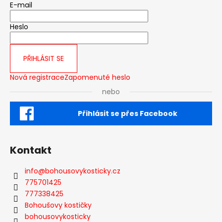
E-mail
Heslo
PŘIHLÁSIT SE
Nová registrace
Zapomenuté heslo
nebo
Přihlásit se přes Facebook
Kontakt
info
@
bohousovykosticky.cz
775701425
777338425
Bohoušovy kostičky
bohousovykosticky