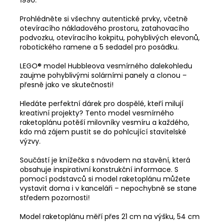
Prohlédněte si všechny autentické prvky, včetně
otevíracího nákladového prostoru, zatahovacího
podvozku, otevíracího kokpitu, pohyblivých elevonů,
robotického ramene a 5 sedadel pro posádku.
LEGO® model Hubbleova vesmírného dalekohledu
zaujme pohyblivými solárními panely a clonou –
přesně jako ve skutečnosti!
Hledáte perfektní dárek pro dospělé, kteří milují
kreativní projekty? Tento model vesmírného
raketoplánu potěší milovníky vesmíru a každého,
kdo má zájem pustit se do pohlcující stavitelské
výzvy.
Součástí je knížečka s návodem na stavění, která
obsahuje inspirativní konstrukční informace. S
pomocí podstavců si model raketoplánu můžete
vystavit doma i v kanceláři – nepochybně se stane
středem pozornosti!
Model raketoplánu měří přes 21 cm na výšku, 54 cm