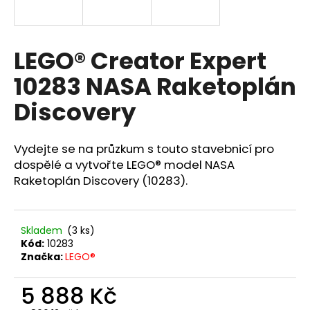
R
a
j
M
í
LEGO® Creator Expert
A
t
10283 NASA Raketoplán
?
Discovery
Vydejte se na průzkum s touto stavebnicí pro
HLEDAT
dospělé a vytvořte LEGO® model NASA
Raketoplán Discovery (10283).
D
Skladem
(3 ks)
o
Kód:
10283
p
Značka:
LEGO®
o
r
5 888 Kč
u