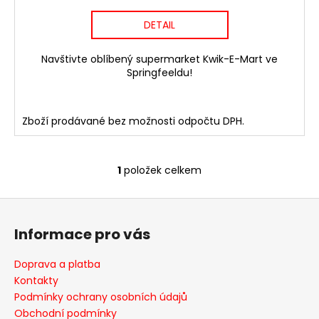
č
u
DETAIL
j
e
Navštivte oblíbený supermarket Kwik-E-Mart ve
m
Springfeeldu!
e
Zboží prodávané bez možnosti odpočtu DPH.
LEGO®
ICONS™10350
DŮM
NA
ROHU
1
položek celkem
O
V
v
TUDOROVSKÉM
Z
l
STYLU
á
á
7
Informace pro vás
d
888
p
Kč
a
a
Doprava a platba
c
t
Kontakty
í
í
Podmínky ochrany osobních údajů
p
Obchodní podmínky
r