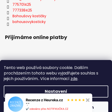
775701425
777338425
Bohoušovy kostičky
bohousovykosticky
Přijímáme online platby
Tento web používá soubory cookie. Dalším
Facebook
procházením tohoto webu vyjadřujete souhlas s
jejich používáním.. Více informací
zde
.
Nastavení
Vytvořil Shoptet
Recenze z Heureka.cz
✖
★
★
★
★
★
Copyright 2026
Bohoušovy Kostičky
. Všechna práva
"."
Odmítnout
Souhlasím
vyhrazena.
Upravit nastavení cookies
✔️ odesláno přes NOTIFIKAČKA.CZ