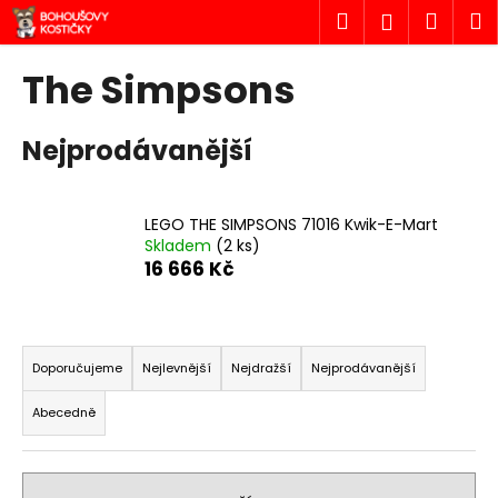
K
Přejít
Hledat
Náku
M
Přihlášen
na
o
obsah
Zpět
Zpět
košík
š
The Simpsons
í
C
k
Nejprodávanější
o
p
o
LEGO THE SIMPSONS 71016 Kwik-E-Mart
t
Skladem
(2 ks)
ř
16 666 Kč
e
b
Ř
u
a
Doporučujeme
Nejlevnější
Nejdražší
Nejprodávanější
j
z
e
Abecedně
e
t
n
e
í
n