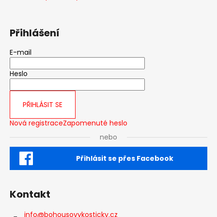
v
k
y
Přihlášení
v
ý
E-mail
p
i
Heslo
s
u
PŘIHLÁSIT SE
Nová registrace
Zapomenuté heslo
nebo
Přihlásit se přes Facebook
Kontakt
info
@
bohousovykosticky.cz