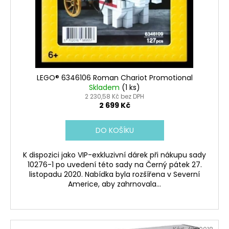
č
o
u
d
j
e
u
m
k
e
t
ů
LEGO® 6346106 Roman Chariot Promotional
LEGO®
Skladem
(1 ks)
ICONS™10334
2 230,58 Kč bez DPH
RETRO
2 699 Kč
RÁDIO
3
DO KOŠÍKU
499
Kč
K dispozici jako VIP-exkluzivní dárek při nákupu sady
10276-1 po uvedení této sady na Černý pátek 27.
listopadu 2020. Nabídka byla rozšířena v Severní
Americe, aby zahrnovala...