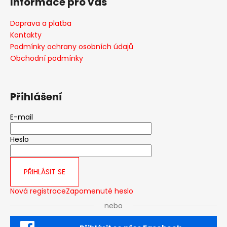
Informace pro vás
d
p
a
a
Doprava a platba
c
t
Kontakty
í
í
Podmínky ochrany osobních údajů
p
Obchodní podmínky
r
v
k
y
Přihlášení
v
ý
E-mail
p
i
Heslo
s
u
PŘIHLÁSIT SE
Nová registrace
Zapomenuté heslo
nebo