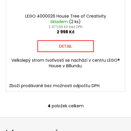
LEGO 4000026 House Tree of Creativity
Skladem
(2 ks)
2 477,69 Kč bez DPH
2 998 Kč
DETAIL
Velkolepý strom tvořivosti se nachází v centru LEGO®
House v Billundu.
Zboží prodávané bez možnosti odpočtu DPH.
4
položek celkem
O
v
Z
l
á
á