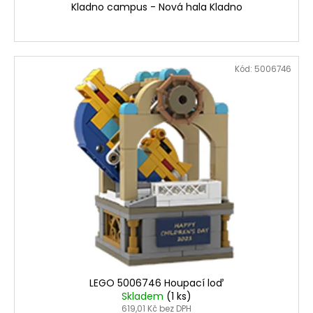
Kladno campus - Nová hala Kladno
Kód:
5006746
LEGO 5006746 Houpací loď
Skladem
(1 ks)
619,01 Kč bez DPH