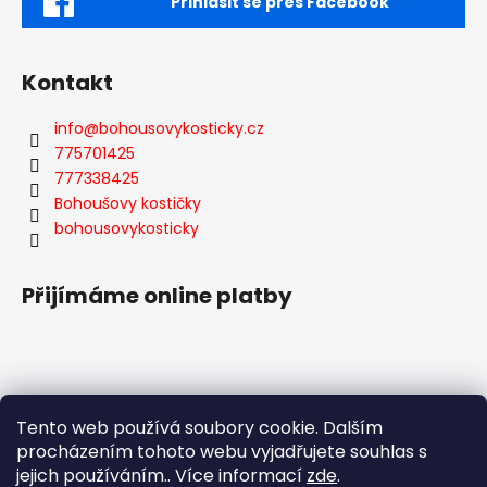
Přihlásit se přes Facebook
Kontakt
info
@
bohousovykosticky.cz
775701425
777338425
Bohoušovy kostičky
bohousovykosticky
Přijímáme online platby
Tento web používá soubory cookie. Dalším
Facebook
procházením tohoto webu vyjadřujete souhlas s
jejich používáním.. Více informací
zde
.