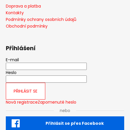
a
Doprava a platba
t
Kontakty
í
Podmínky ochrany osobních údajů
Obchodní podmínky
Přihlášení
E-mail
Heslo
PŘIHLÁSIT SE
Nová registrace
Zapomenuté heslo
nebo
Přihlásit se přes Facebook