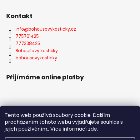
Kontakt
info
@
bohousovykosticky.cz
775701425
777338425
Bohoušovy kostičky
bohousovykosticky
Přijímáme online platby
Tento web používá soubory cookie. Dalším
Facebook
procházením tohoto webu vyjadřujete souhlas s
jejich používáním.. Více informací
zde
.