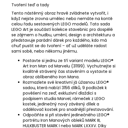
Tvoření teď a tady
Tento nástěnný obraz hravě zvládnete vytvořit, i
když nejste zrovna umělec nebo nemáte na kontě
celou řadu sestavených LEGO modelů. Tato sada
LEGO Art je součástí kolekce stavebnic pro dospělé
se zájmem o hudbu, umění, design a architekturu a
představuje parádní dárek pro každého, kdo má
chuť pustit se do tvoření – ať už uděláte radost
sami sobě, nebo někomu jinému.
Postavte si jednu ze tří variant modelu LEGO®
Art Iron Man od Marvelu (31199). Vychutnejte si
kvalitně strávený čas stavěním a vystavte si
obraz oblíbeného Iron Mana.
Rozmazlete své kreativní já úžasnou LEGO®
sadou, která nabízí 3156 dílků, 9 podložek k
pověšení na zeď, exkluzivní dlaždici s
podpisem studia Marvel, rámeček z LEGO
kostek, jedinečný nový závěsný dílek a
oddělovač kostek pro snadnější přestavování.
Odpočiňte si při stavění jedinečného LEGO®
portrétu Iron Manových obleků MARK III,
HULKBUSTER MARK I nebo MARK LXXXV. Díky