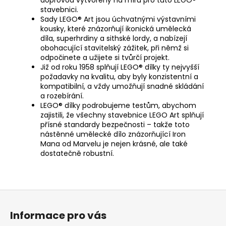
stavebnici.
Sady LEGO® Art jsou úchvatnými výstavními
kousky, které znázorňují ikonická umělecká
díla, superhrdiny a sithské lordy, a nabízejí
obohacující stavitelský zážitek, při němž si
odpočinete a užijete si tvůrčí projekt.
Již od roku 1958 splňují LEGO® dílky ty nejvyšší
požadavky na kvalitu, aby byly konzistentní a
kompatibilní, a vždy umožňují snadné skládání
a rozebírání.
LEGO® dílky podrobujeme testům, abychom
zajistili, že všechny stavebnice LEGO Art splňují
přísné standardy bezpečnosti – takže toto
nástěnné umělecké dílo znázorňující Iron
Mana od Marvelu je nejen krásné, ale také
dostatečně robustní.
Z
á
Informace pro vás
p