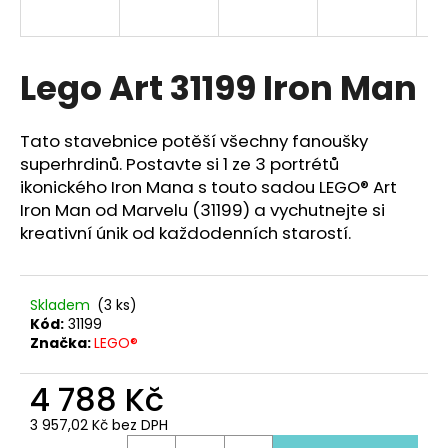
a
j
í
Lego Art 31199 Iron Man
t
?
Tato stavebnice potěší všechny fanoušky
superhrdinů. Postavte si 1 ze 3 portrétů
ikonického Iron Mana s touto sadou LEGO® Art
Iron Man od Marvelu (31199) a vychutnejte si
kreativní únik od každodenních starostí.
HLEDAT
Skladem
(3 ks)
D
Kód:
31199
o
Značka:
LEGO®
p
o
4 788 Kč
r
3 957,02 Kč bez DPH
u
Měrná