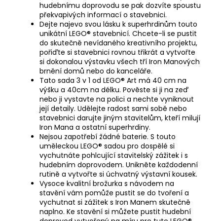
hudebnímu doprovodu se pak dozvíte spoustu
překvapivých informací o stavebnici.
Dejte najevo svou lásku k superhrdinům touto
unikátní LEGO® stavebnicí. Chcete-li se pustit
do skutečně nevídaného kreativního projektu,
pořiďte si stavebnici rovnou třikrát a vytvořte
si dokonalou výstavku všech tří Iron Manových
brnění domů nebo do kanceláře.
Tato sada 3 v 1 od LEGO® Art má 40 cm na
výšku a 40cm na délku. Pověste si ji na zeď
nebo ji vystavte na polici a nechte vyniknout
její detaily. Udělejte radost sami sobě nebo
stavebnici darujte jiným stavitelům, kteří milují
Iron Mana a ostatní superhrdiny.
Nejsou zapotřebí žádné baterie. S touto
uměleckou LEGO® sadou pro dospělé si
vychutnáte pohlcující stavitelský zážitek i s
hudebním doprovodem. Unikněte každodenní
rutině a vytvořte si úchvatný výstavní kousek.
Vysoce kvalitní brožurka s návodem na
stavění vám pomůže pustit se do tvoření a
vychutnat si zážitek s Iron Manem skutečně
naplno. Ke stavění si můžete pustit hudební
doprovod vytvořený na míru pro tuto LEGO®