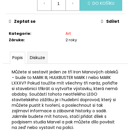
č
DO KOŠÍKU
cena:
u
j
e
Zeptat se
Sdílet
m
e
Kategorie
:
Art
Záruka
:
2 roky
LEGO®
IDEAS
Popis
Diskuze
21347
ČERVENÁ
LONDÝNSKÁ
Můžete si sestavit jeden ze tří Iron Manových obleků
TELEFONNÍ
– bude to MARK III, HULKBUSTER MARK I nebo MARK
BUDKA
LXXXV? Pokud toužíte mít všechny tři naráz, pořiďte
3
si stavebnici třikrát a vytvořte výstavku, která nemá
499
obdoby. Součástí tohoto neotřelého LEGO
Kč
stavitelského zážitku je i hudební doprovod, který si
můžete pustit k tvoření, a poslechnout si tak
zajímaví informace a zábavné historky o sadě.
Jakmile budete mít hotovo, stačí přidat dílek s
podpisem studia Marvel a pak můžete dílo pověsit
na zeď nebo vystavit na polici.