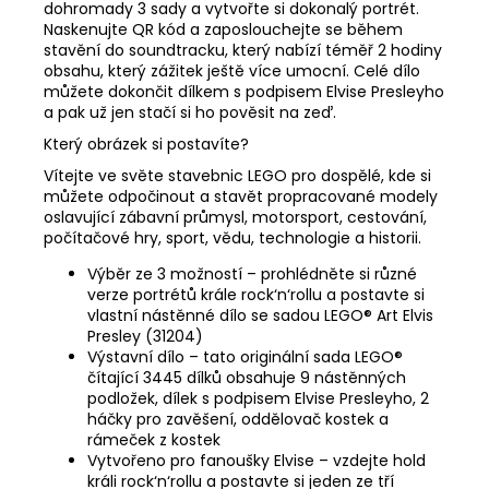
dohromady 3 sady a vytvořte si dokonalý portrét.
Naskenujte QR kód a zaposlouchejte se během
stavění do soundtracku, který nabízí téměř 2 hodiny
obsahu, který zážitek ještě více umocní. Celé dílo
můžete dokončit dílkem s podpisem Elvise Presleyho
a pak už jen stačí si ho pověsit na zeď.
Který obrázek si postavíte?
Vítejte ve světe stavebnic LEGO pro dospělé, kde si
můžete odpočinout a stavět propracované modely
oslavující zábavní průmysl, motorsport, cestování,
počítačové hry, sport, vědu, technologie a historii.
Výběr ze 3 možností – prohlédněte si různé
verze portrétů krále rock‘n‘rollu a postavte si
vlastní nástěnné dílo se sadou LEGO® Art Elvis
Presley (31204)
Výstavní dílo – tato originální sada LEGO®
čítající 3445 dílků obsahuje 9 nástěnných
podložek, dílek s podpisem Elvise Presleyho, 2
háčky pro zavěšení, oddělovač kostek a
rámeček z kostek
Vytvořeno pro fanoušky Elvise – vzdejte hold
králi rock‘n‘rollu a postavte si jeden ze tří