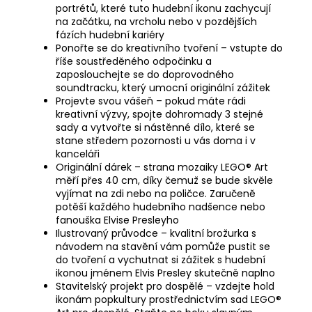
portrétů, které tuto hudební ikonu zachycují
na začátku, na vrcholu nebo v pozdějších
fázích hudební kariéry
Ponořte se do kreativního tvoření – vstupte do
říše soustředěného odpočinku a
zaposlouchejte se do doprovodného
soundtracku, který umocní originální zážitek
Projevte svou vášeň – pokud máte rádi
kreativní výzvy, spojte dohromady 3 stejné
sady a vytvořte si nástěnné dílo, které se
stane středem pozornosti u vás doma i v
kanceláři
Originální dárek – strana mozaiky LEGO® Art
měří přes 40 cm, díky čemuž se bude skvěle
vyjímat na zdi nebo na poličce. Zaručeně
potěší každého hudebního nadšence nebo
fanouška Elvise Presleyho
Ilustrovaný průvodce – kvalitní brožurka s
návodem na stavění vám pomůže pustit se
do tvoření a vychutnat si zážitek s hudební
ikonou jménem Elvis Presley skutečně naplno
Stavitelský projekt pro dospělé – vzdejte hold
ikonám popkultury prostřednictvím sad LEGO®