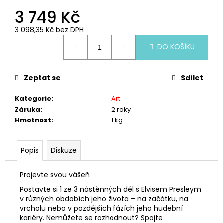
č
u
3 749 Kč
j
3 098,35 Kč bez DPH
e
Měrná
m
DO KOŠÍKU
cena:
e
Zeptat se
Sdílet
LEGO®
40779
Kategorie
:
Art
ROK
Záruka
:
2 roky
KONĚ
Hmotnost
:
1 kg
239
Kč
Popis
Diskuze
Projevte svou vášeň
Postavte si 1 ze 3 nástěnných děl s Elvisem Presleym
v různých obdobích jeho života – na začátku, na
vrcholu nebo v pozdějších fázích jeho hudební
kariéry. Nemůžete se rozhodnout? Spojte