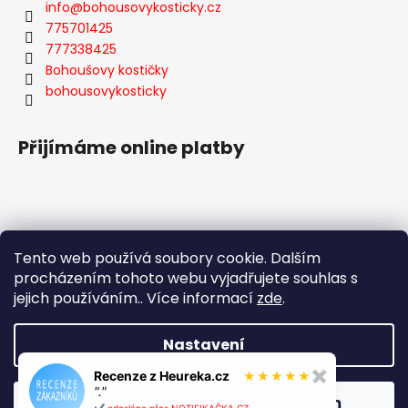
info
@
bohousovykosticky.cz
775701425
777338425
Bohoušovy kostičky
bohousovykosticky
Přijímáme online platby
Tento web používá soubory cookie. Dalším
Facebook
procházením tohoto webu vyjadřujete souhlas s
jejich používáním.. Více informací
zde
.
Nastavení
Vytvořil Shoptet
Recenze z Heureka.cz
✖
★
★
★
★
★
Copyright 2026
Bohoušovy Kostičky
. Všechna práva
"."
Odmítnout
Souhlasím
vyhrazena.
Upravit nastavení cookies