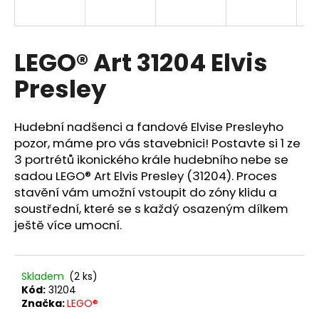
a
j
í
LEGO® Art 31204 Elvis
t
Presley
?
Hudební nadšenci a fandové Elvise Presleyho
pozor, máme pro vás stavebnici! Postavte si 1 ze
3 portrétů ikonického krále hudebního nebe se
HLEDAT
sadou LEGO® Art Elvis Presley (31204). Proces
stavění vám umožní vstoupit do zóny klidu a
soustřední, které se s každý osazeným dílkem
ještě více umocní.
D
o
p
o
Skladem
(2 ks)
r
Kód:
31204
u
Značka:
LEGO®