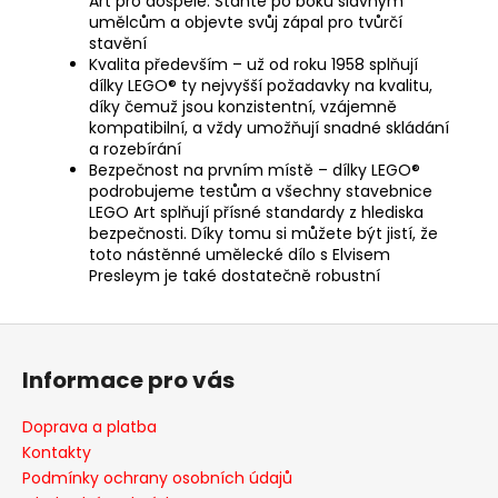
Art pro dospělé. Staňte po boku slavným
umělcům a objevte svůj zápal pro tvůrčí
stavění
Kvalita především – už od roku 1958 splňují
dílky LEGO® ty nejvyšší požadavky na kvalitu,
díky čemuž jsou konzistentní, vzájemně
kompatibilní, a vždy umožňují snadné skládání
a rozebírání
Bezpečnost na prvním místě – dílky LEGO®
podrobujeme testům a všechny stavebnice
LEGO Art splňují přísné standardy z hlediska
bezpečnosti. Díky tomu si můžete být jistí, že
toto nástěnné umělecké dílo s Elvisem
Presleym je také dostatečně robustní
Z
á
Informace pro vás
p
a
Doprava a platba
t
Kontakty
í
Podmínky ochrany osobních údajů