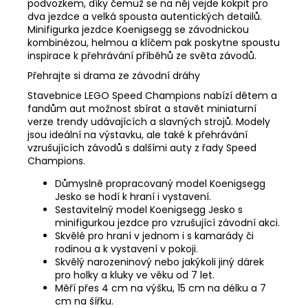
podvozkem, díky čemuž se na něj vejde kokpit pro
dva jezdce a velká spousta autentických detailů.
Minifigurka jezdce Koenigsegg se závodnickou
kombinézou, helmou a klíčem pak poskytne spoustu
inspirace k přehrávání příběhů ze světa závodů.
Přehrajte si drama ze závodní dráhy
Stavebnice LEGO Speed Champions nabízí dětem a
fandům aut možnost sbírat a stavět miniaturní
verze trendy udávajících a slavných strojů. Modely
jsou ideální na výstavku, ale také k přehrávání
vzrušujících závodů s dalšími auty z řady Speed
Champions.
Důmyslně propracovaný model Koenigsegg
Jesko se hodí k hraní i vystavení.
Sestavitelný model Koenigsegg Jesko s
minifigurkou jezdce pro vzrušující závodní akci.
Skvělé pro hraní v jednom i s kamarády či
rodinou a k vystavení v pokoji.
Skvělý narozeninový nebo jakýkoli jiný dárek
pro holky a kluky ve věku od 7 let.
Měří přes 4 cm na výšku, 15 cm na délku a 7
cm na šířku.