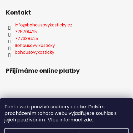
Kontakt
info
@
bohousovykosticky.cz
775701425
777338425
Bohoušovy kostičky
bohousovykosticky
Přijímáme online platby
Tento web používá soubory cookie. Dalším
Facebook
procházením tohoto webu vyjadřujete souhlas s
jejich používáním.. Více informací
zde
.