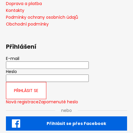
a
Doprava a platba
t
Kontakty
í
Podmínky ochrany osobních údajů
Obchodní podmínky
Přihlášení
E-mail
Heslo
PŘIHLÁSIT SE
Nová registrace
Zapomenuté heslo
nebo
Přihlásit se přes Facebook