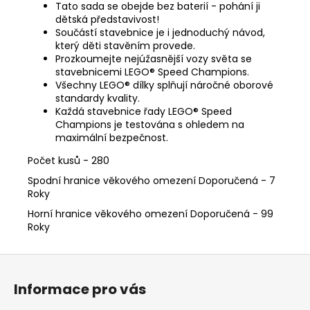
Tato sada se obejde bez baterií - pohání ji
dětská představivost!
Součástí stavebnice je i jednoduchý návod,
který děti stavěním provede.
Prozkoumejte nejúžasnější vozy světa se
stavebnicemi LEGO® Speed Champions.
Všechny LEGO® dílky splňují náročné oborové
standardy kvality.
Každá stavebnice řady LEGO® Speed
Champions je testována s ohledem na
maximální bezpečnost.
Počet kusů - 280
Spodní hranice věkového omezení Doporučená - 7
Roky
Horní hranice věkového omezení Doporučená - 99
Roky
Z
á
Informace pro vás
p