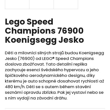
a
j
í
Lego Speed
t
Champions 76900
?
Koenigsegg Jesko
Děti a milovníci silných strojů budou Koenigsegg
HLEDAT
Jesko (76900) od LEGO® Speed Champions
doslova zbožňovat. Tato detailní replika
zachycuje esenci švédského hypervozu a jeho
špičkového aerodynamického designu, díky
D
kterému je auto schopné dosahovat rychlosti až
o
480 km/h. Děti se s autem během stavění
p
seznámí opravdu zblízka. Pak jej vystaví nebo se
o
s ním vydají na závodní dráhu.
r
u