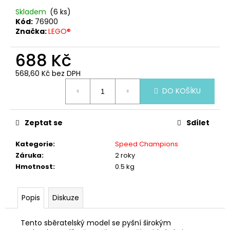
č
u
Skladem
(6 ks)
Kód:
76900
j
Značka:
LEGO®
e
m
688 Kč
e
568,60 Kč bez DPH
Měrná
LEGO®
DO KOŠÍKU
cena:
ICONS
40913
VETERÁN
NA
Zeptat se
Sdílet
PŘEHLÍDCE
Kategorie
:
Speed Champions
699
Kč
Záruka
:
2 roky
Hmotnost
:
0.5 kg
Popis
Diskuze
Tento sběratelský model se pyšní širokým