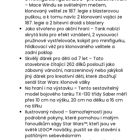
– Mace Windu se světelným mečem,
klonovaný velitel ze 187. legie s blasterovou
puškou, a k tomu navíc 2 klonovaní vojáci ze
187. legie a 2 bitevní droidi s blastery
Jako stvořeno pro akční hraní – Tank nabízí
skrytá kola pro efekt vznášení, 2 vysouvací
pružinové vystřelovače, kokpit pro minifigurku,
hlídkovací věž pro klonovaného velitele a
zadní poklop
Skvělý dárek pro děti od 7 let – Tato
stavebnice čítající 262 dílků poslouží jako
zábavný vánoční, narozeninový nebo jakýkoli
jiný dárek pro kreativní děti, které zbožňují
seriál Star Wars: Klonové války
Na hraní i na výstavku – Tento sestavitelný
model bojového tanku TX-130 třídy Saber měří
přes 10 cm na výšku, 20 cm na délku a 16 cm
na šířku
Ilustrovaný návod – Samozřejmostí jsou
podrobné pokyny, které pomohou i malým
fanouškům ságy Star Wars™, kteří jsou ve
světě LEGO® nováčky, pustit se do stavění s
patřičným sebevědomím