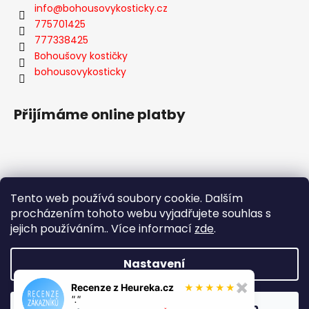
info
@
bohousovykosticky.cz
775701425
777338425
Bohoušovy kostičky
bohousovykosticky
Přijímáme online platby
Tento web používá soubory cookie. Dalším
Facebook
procházením tohoto webu vyjadřujete souhlas s
jejich používáním.. Více informací
zde
.
Nastavení
Vytvořil Shoptet
Recenze z Heureka.cz
✖
★
★
★
★
★
Copyright 2026
Bohoušovy Kostičky
. Všechna práva
"."
Odmítnout
Souhlasím
vyhrazena.
Upravit nastavení cookies