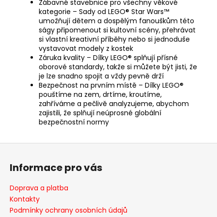
Zábavné stavebnice pro všechny věkové
kategorie – Sady od LEGO® Star Wars™
umožňují dětem a dospělým fanouškům této
ságy připomenout si kultovní scény, přehrávat
si vlastní kreativní příběhy nebo si jednoduše
vystavovat modely z kostek
Záruka kvality – Dílky LEGO® splňují přísné
oborové standardy, takže si můžete být jisti, že
je lze snadno spojit a vždy pevně drží
Bezpečnost na prvním místě – Dílky LEGO®
pouštíme na zem, drtíme, kroutíme,
zahříváme a pečlivě analyzujeme, abychom
zajistili, že splňují neúprosné globální
bezpečnostní normy
Z
á
Informace pro vás
p
a
Doprava a platba
t
Kontakty
í
Podmínky ochrany osobních údajů