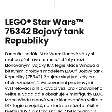
a
j
í
LEGO® Star Wars™
t
75342 Bojový tank
?
Republiky
Fanoušci seriálu Star Wars: Klonové války si
HLEDAT
mohou přehrávat strhující střety mezi
klonovanými vojáky 187. legie Mace Windua a
bitevními droidy s modelem LEGO® Bojový tank
Republiky (75342). Zaujme skrytými koly pro
D
efekt vznášení, 2 vysouvacími pružinovými
o
vystřelovači a hlídkovací věží pro klonovaného
p
velitele. Sada dále obsahuje 4 minifigurky LEGO:
o
Mace Windu a nové verze klonovaného velitele
r
187. legie a vojáků, na které se můžete těšit v
u
květnu 2022, a k tomu navíc 2 bitevní droidy.