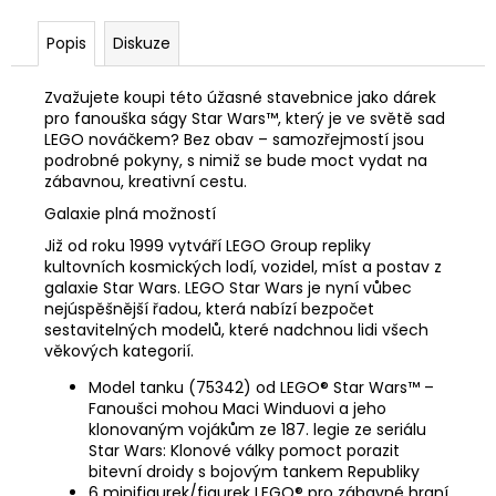
Popis
Diskuze
Zvažujete koupi této úžasné stavebnice jako dárek
pro fanouška ságy Star Wars™, který je ve světě sad
LEGO nováčkem? Bez obav – samozřejmostí jsou
podrobné pokyny, s nimiž se bude moct vydat na
zábavnou, kreativní cestu.
Galaxie plná možností
Již od roku 1999 vytváří LEGO Group repliky
kultovních kosmických lodí, vozidel, míst a postav z
galaxie Star Wars. LEGO Star Wars je nyní vůbec
nejúspěšnější řadou, která nabízí bezpočet
sestavitelných modelů, které nadchnou lidi všech
věkových kategorií.
Model tanku (75342) od LEGO® Star Wars™ –
Fanoušci mohou Maci Winduovi a jeho
klonovaným vojákům ze 187. legie ze seriálu
Star Wars: Klonové války pomoct porazit
bitevní droidy s bojovým tankem Republiky
6 minifigurek/figurek LEGO® pro zábavné hraní