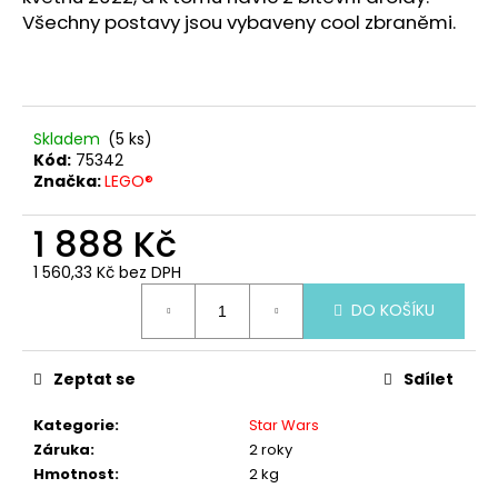
č
Všechny postavy jsou vybaveny cool zbraněmi.
u
j
e
m
e
Skladem
(5 ks)
Kód:
75342
Značka:
LEGO®
LEGO®
TECHNIC
42184
1 888 Kč
BÍLÉ
HYPERAUTO
1 560,33 Kč bez DPH
KOENIGSEGG
Měrná
JESKO
DO KOŠÍKU
cena:
ABSOLUT
1
988
Zeptat se
Sdílet
Kč
Kategorie
:
Star Wars
Záruka
:
2 roky
Hmotnost
:
2 kg