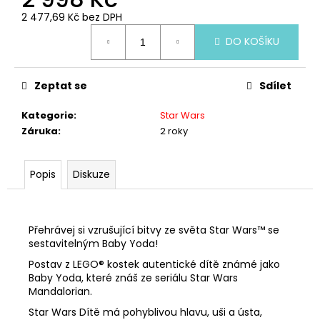
č
u
2 477,69 Kč bez DPH
Měrná
j
DO KOŠÍKU
cena:
e
m
e
Zeptat se
Sdílet
Kategorie
:
Star Wars
LEGO®
Záruka
:
2 roky
ICONS™10350
DŮM
NA
ROHU
Popis
Diskuze
V
TUDOROVSKÉM
STYLU
7
Přehrávej si vzrušující bitvy ze světa Star Wars™ se
888
sestavitelným Baby Yoda!
Kč
Postav z LEGO® kostek autentické dítě známé jako
Baby Yoda, které znáš ze seriálu Star Wars
Mandalorian.
Star Wars Dítě má pohyblivou hlavu, uši a ústa,