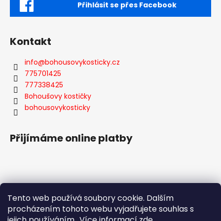
Přihlásit se přes Facebook
Kontakt
info
@
bohousovykosticky.cz
775701425
777338425
Bohoušovy kostičky
bohousovykosticky
Přijímáme online platby
Tento web používá soubory cookie. Dalším
Facebook
procházením tohoto webu vyjadřujete souhlas s
jejich používáním.. Více informací
zde
.