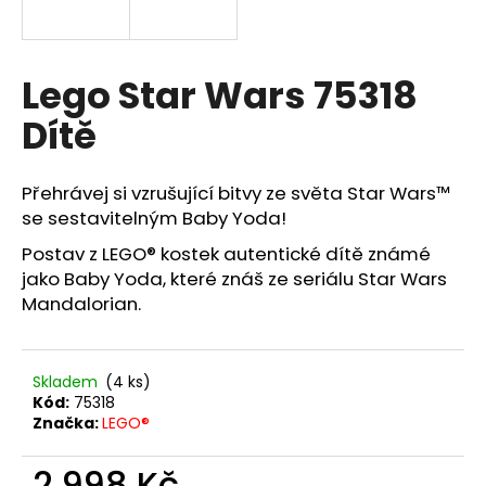
a
j
í
Lego Star Wars 75318
t
Dítě
?
Přehrávej si vzrušující bitvy ze světa Star Wars™
se sestavitelným Baby Yoda!
Postav z LEGO® kostek autentické dítě známé
HLEDAT
jako Baby Yoda, které znáš ze seriálu Star Wars
Mandalorian.
D
o
Skladem
(4 ks)
p
Kód:
75318
o
Značka:
LEGO®
r
u
2 998 Kč