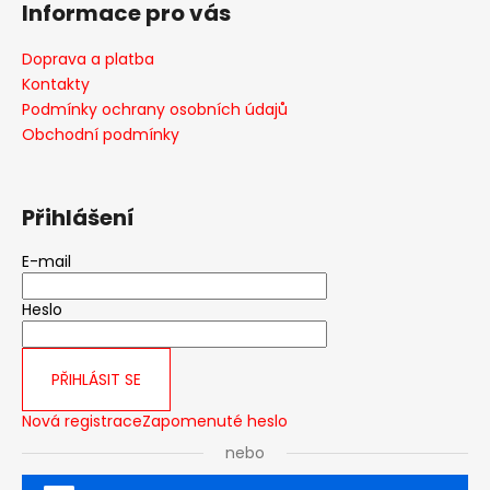
Informace pro vás
p
a
Doprava a platba
t
Kontakty
í
Podmínky ochrany osobních údajů
Obchodní podmínky
Přihlášení
E-mail
Heslo
PŘIHLÁSIT SE
Nová registrace
Zapomenuté heslo
nebo