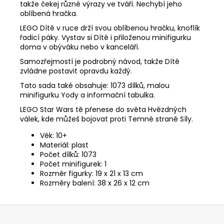
takže čekej různé výrazy ve tváři. Nechybí jeho
oblíbená hračka.
LEGO Dítě v ruce drží svou oblíbenou hračku, knoflík
řadicí páky. Vystav si Dítě i přiloženou minifigurku
doma v obýváku nebo v kanceláři.
Samozřejmostí je podrobný návod, takže Dítě
zvládne postavit opravdu každý.
Tato sada také obsahuje: 1073 dílků, malou
minifigurku Yody a informační tabulka.
LEGO Star Wars tě přenese do světa Hvězdných
válek, kde můžeš bojovat proti Temné straně Síly.
Věk: 10+
Materiál: plast
Počet dílků: 1073
Počet minifigurek: 1
Rozměr figurky: 19 x 21 x 13 cm
Rozměry balení: 38 x 26 x 12 cm
Z
á